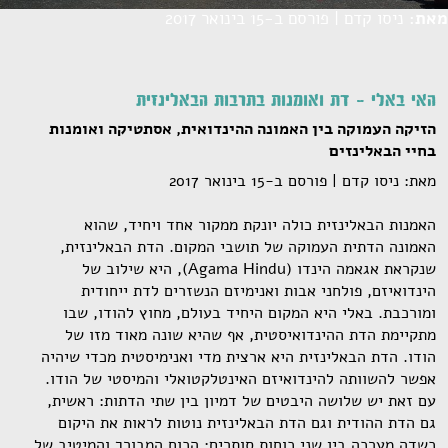
מאת:
ניסו קדם | פורסם ב-15 בינואר 2017
האי באלי - דת ואומנות בתרבות הבאלינזית
הזיקה העמוקה בין האמונה ההינדואית, אסתטיקה ואומנות
בחיי הבאלינזים
מאת: ניסו קדם | פורסם ב-15 בינואר 2017
האמנות הבאלינזית כולה יונקת ממקור אחד ויחיד, שהוא
האמונה הדתית העמוקה של תושבי המקום. הדת הבאלינזית,
שנקראת אגאמה הינדו (Agama Hindu), היא שילוב של
הינדואיזם, פולחני אבות ואנימיזם הנשזרים לדת ייחודית
ומורכבת. באלי היא המקום היחיד בעולם, מחוץ להודו, שבו
מתקיימת הדת ההינדואיסטית, אף שהיא שונה מאוד מזו של
הודו. הדת הבאלינזית היא ארצית מדי ואנימיסטית מכדי שיהיה
אפשר להשוותה להינדואיזם האינטלקטואלי והמיסטי של הודו.
עם זאת יש שלושה היבטים של דמיון בין שתי הדתות: ראשית,
גם הדת ההודית וגם הדת הבאלינזית נוטות לראות את היקום
כשדה מערכה בין שני כוחות סותרים: הכוח המבורך והמיטיב של