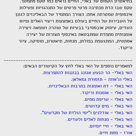
בתיאטרון הקסום של באלי, החיים נראים כמו טקס מתמשך.
טקס שבו הדת מכתיבה פרטי פרטים של התנהגויות ופעילות
אינסופית שמטרתה אחת: הצורך המתמיד של הבאלינזים לגונן
על השבירות של החיים בעולם באמצעות ריצוי האלים ופיוס
השדים, עיסוק אובססיבי בבעיות של טוהרה וטומאה ויצירה
אומנותית מתמדת שמתבטאת באינסוף תצורות של יצירה
אסתטית, המתגשמת בפולחן, מנחות, תיאטרון, מוסיקה, ציור
וריקוד.
_______________________________________________________
למאמרים נוספים על האי באלי לחץ על הקישורים הבאים:
האי באלי- הר הגעש אגונג בכוננות להתפרצות
.
באלי וג'אווה - תזמורת גמאלאן
.
האי באלי - דת ואומנות בתרבות הבאלינזית
.
האי באלי - אומנות וריקוד
.
האי באלי - שריפת מתים
.
האי באלי - מים קדושים
.
האי באלי - אודלנים ו"ימי הולדת של מקדשים"
.
האי באלי - מנחות לאלים ולשדים
.
האי באלי - חיי יומיום
.
אורז - מתת חיים
.