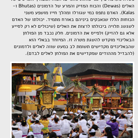
האלים (Dewas) והכוח המזיק והמרע של הדמונים (Bhutas ו-
Kalas). האדם נתפס כמי שגורלו ומהלך חייו מושפע משני
הכוחות הללו שנאבקים ביניהם באורח מתמיד. יכולתו של האדם
לשגשג תלויה ביכולתו לרצות את האלים (שיכולים לא רק לסייע
אלא גם להזיק) ולפייס את הדמונים. חלק נכבד מן הפולחן
הבאלינזי מוקדש להשגת מטרה זו. המיוחד בבאלי הוא
שהבאלינזים מקדישים תשומת לב כמעט שווה לאלים ולדמונים
(להבדיל מההודים שמקדישים את הפולחן לאלים לבדם).