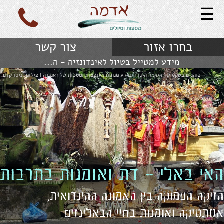
☰
בחרו אזור
צור קשר
מידע למטייל בטיול לאינדונזיה - ה...
כוהנים בטקס של אגאמה הינדו. ברקע מנחות מעוצבות ומסכות של ראנגדה | צילום: ניסו קדם
האי באלי - דת ואומנות בתרבות 
הזיקה העמוקה בין האמונה ההינדואית,
אסתטיקה ואומנות בחיי הבאלינזים