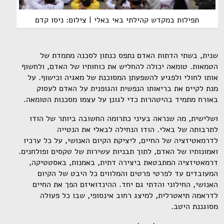
תפילות במקדש קהילתי באי באלי | צילום: ניסו קדם
שנית, בשתי הדתות האדם נתפס כנתון לסכנה מתמדת של
הטמאות. טומאה יכולה להחליש את כוחותיו של האדם, ולחשוף
אותו לחולי ולפגיע להשפעתן המסוכנת של מאגיה וכישוף. על
מנת לקיים את בריאותו הנפשית והגופנית על האדם לעסוק
באורח מתמיד בהיטהרות כדי לגונן על עצמו מסכנות הטומאה.
ושלישית, מה שנראה בעיני כתרומה החשובה ביותר של הודו
לתרבותה של באלי. הודו הנחילה לבאלי את הנטייה
לדרמאטיזציה של החיים, ליציקת הקיום האנושי, על כל ערכיו
ואמונותיו של האדם, לתוך תבניות עשירות של טקסים ופולחנים.
דרמאטיזציה המתבטאת ביצירה דתית, באמנות, באסטטיקה,
המעובדים עד לפרטי פרטים והמלווים כל היבט של הקיום
האנושי, החילוני והדתי גם יחד. ההינדואיזם הפך את החיים
לדראמה תיאטרלית, למיצג רחוב אינסופי, שבו כל פעולה
מסוגננת היטב.