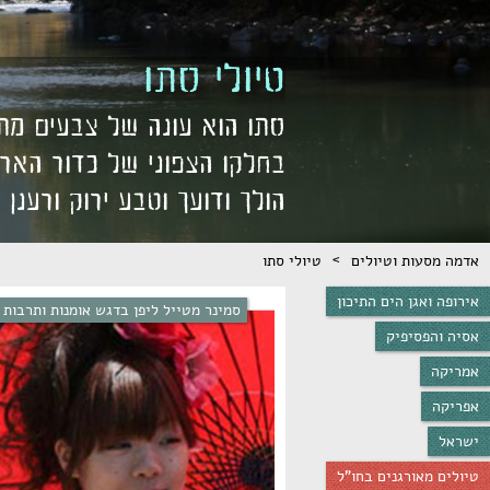
טיולי סתו
סתו הוא עונה של צבעים מת
בחלקו הצפוני של כדור הארץ
הולך ודועך וטבע ירוק ורענן
>
אדמה מסעות וטיולים
טיולי סתו
אירופה ואגן הים התיכון
סמינר מטייל ליפן בדגש אומנות ותרבות
אסיה והפסיפיק
אמריקה
אפריקה
ישראל
טיולים מאורגנים בחו"ל