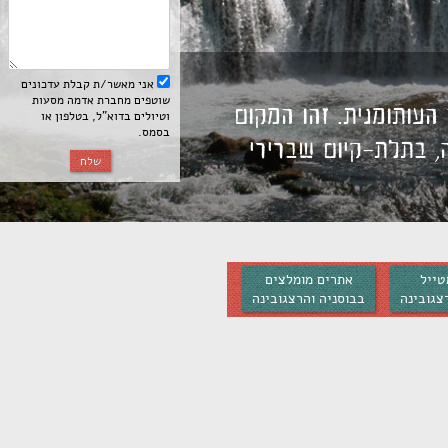
אני מאשר/ת קבלת עדכונים
שוטפים מחברת אדמה מסעות
עותומנית. זהו המקום
וטיולים בדוא”ל, בטלפון או
בסמס.
ה, בתלת-קיום שברירי
שלח
טייל
אתרים מומלצים
צגובינה
בבוסניה והרצגובינה