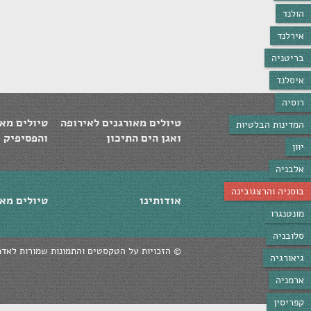
הולנד
אירלנד
בריטניה
איסלנד
רוסיה
טיולים מאורגנים לאירופה
טיולים מאו
המדינות הבלטיות
ואגן הים התיכון
והפסיפיק
יוון
אלבניה
בוסניה והרצגובינה
אודותינו
טיולים מאו
מונטנגרו
סלובניה
© ‫הזכויות על הטקסטים והתמונות שמורות לאדמ
גיאורגיה
ארמניה
קפריסין