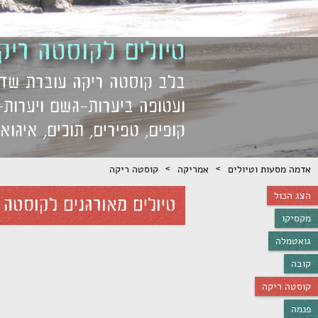
טיולים לקוסטה ריק
בלב קוסטה ריקה עוברת שדיר
ועטופה ביערות-גשם ויערות-ע
קופים, טפירים, תוכים, איגוא
>
>
אדמה מסעות וטיולים
אמריקה
קוסטה ריקה
הצג הכול
טיולים מאורגנים ל
קוסטה 
מקסיקו
גואטמלה
קובה
קוסטה ריקה
פנמה