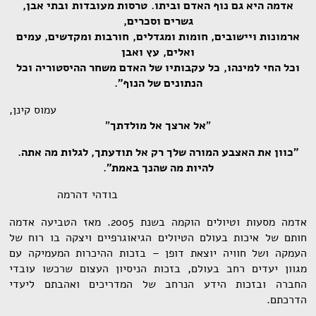
אדמה היא גם נוף האדם וביתו. טרסות מעובדות ובתי אבן,
גשרים וסכרים,
ארמונות ויישובים, חומות ומגדלים, חורבות ומקדשים, עמים
ואלים, עץ ואבן
וכל החי למינהו, כל עקבותיו של האדם משחר ההיסטוריה וכל
הנתונים של הנוף".
עמוס קינן,
"
אל ארצך אל מולדתך
"
"כוון את האצבע המורה שלך רק אל תודעתך, לגלות מה אתה.
להיות מה שהנך באמת".
בודהי דהרמה
אדמה מסעות וטיולים הוקמה בשנת 2005. מאז הטביעה אדמה
חותם של איכות בעולם הטיולים הגיאוגרפיים ויצקה בו רוח של
העמקה ושל חוויה יוצאת דופן – בזכות ההיכרות המעמיקה עם
מגוון יעדים רחב בעולם, בזכות הניסיון העצום שרכשו עובדי
החברה ובזכות הידע הנרחב של המדריכים ואהבתם ליעדי
הדרכתם.