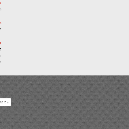
נ
נ
מ
יום שי
א
ה
ה