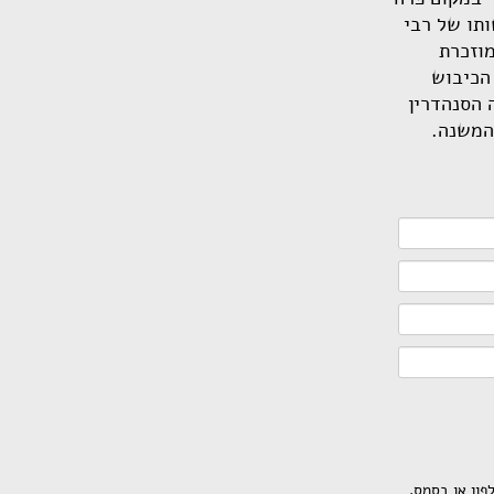
תו של רבי
מוזכרת
 הכיבוש
ל. בתחילת המאה ה־3 ישבה בה הסנהדרין
ון או בסמס.