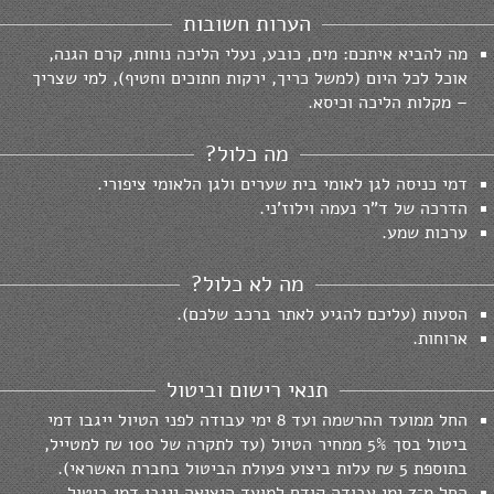
הערות חשובות
מה להביא איתכם: מים, כובע, נעלי הליכה נוחות, קרם הגנה,
אוכל לכל היום (למשל כריך, ירקות חתוכים וחטיף), למי שצריך
– מקלות הליכה וכיסא.
מה כלול?
דמי כניסה לגן לאומי בית שערים ולגן הלאומי ציפורי.
הדרכה של ד"ר נעמה וילוז'ני.
ערכות שמע.
מה לא כלול?
הסעות (עליכם להגיע לאתר ברכב שלכם).
ארוחות.
תנאי רישום וביטול
החל ממועד ההרשמה ועד 8 ימי עבודה לפני הטיול ייגבו דמי
ביטול בסך 5% ממחיר הטיול (עד לתקרה של 100 ₪ למטייל,
בתוספת 5 ₪ עלות ביצוע פעולת הביטול בחברת האשראי).
החל מ־7 ימי עבודה קודם למועד היציאה ייגבו דמי ביטול