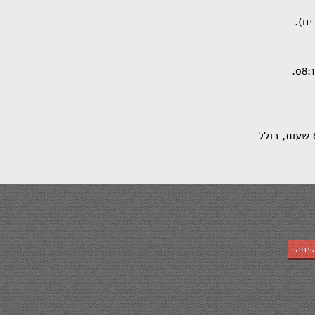
ים).
הסיור ייעשה ברגל, עם קפיצה ברכב בין שני האתרים. משך הסיור כ-6.5 שעות, כולל
יחה