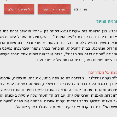
אני רוצה
שתיצרו אתי קשר
להירשם ולשלם
כנית הטיול
יפגש בגן הלאומי בית שערים ונצא לסיור בין שרידי היישוב ובהם בתי כ
יבור ובית בד. נבקר גם ב"עיר המתים" – הנקרופוליס המכיל עשרות מע
כאן נמשיך בנסיעה לסיור רגלי בגן הלאומי ציפורי ונבקר בתיאטרון הר
ורדוס אנטיפס, בבית דיוניסוס, המפואר בבתי ציפורי שברצפתו פסיפס 
מכונה "המונה ליזה של הגליל", בבית אורפאוס שהיה אחד מבתי העשיר
ברצפתו פסיפס נאה, בבית הכנסת של ציפורי ועוד.
צת על המדריכה
ד"ר נעמה וילוז'ני – מדריכה זה 20 שנה ביוון, איטליה, סיציליה
ירדן. בוגרת האוניברסיטה העברית בירושלים, מתמחה באמנות עתיקה ו
ממית ומאגית ואמנות יהודית. מרצה באוניברסיטת חיפה ובאוניברסיטה 
תולדות האמנות וארכיאולוגיה. עבודת הדוקטור שלה עוסקת באמנות ע
ל מאגיה וכישוף בקרב יהודים ועמים אחרים. פרסמה את ספרה "שערות ל
שמדאי". כיום חוקרת ציורי קיר רומיים שהתגלו בארץ ישראל.