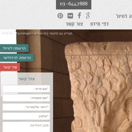
03-6447888
 לטיול
דפי מידע
צור קשר
תבליט בגן הלאומי בית שערים | Talmoryair, ויקיפדיה
הרשמה לטיול
הרשמה לניוזלטר
צור קשר
צור קשר