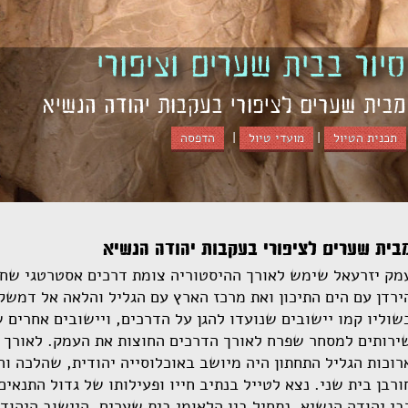
סיור בבית שערים וציפורי
מבית שערים לציפורי בעקבות יהודה הנשיא
תכנית הטיול
|
מועדי טיול
|
הדפסה
בית שערים לציפורי בעקבות יהודה הנשיא
מק יזרעאל שימש לאורך ההיסטוריה צומת דרכים אסטרטגי שחי
ירדן עם הים התיכון ואת מרכז הארץ עם הגליל והלאה אל דמשק 
שוליו קמו יישובים שנועדו להגן על הדרכים, ויישובים אחרים 
ירותים למסחר שפרח לאורך הדרכים החוצות את העמק. לאורך 
רוכות הגליל התחתון היה מיושב באוכלוסייה יהודית, שהלכה ו
ורבן בית שני. נצא לטייל בנתיב חייו ופעילותו של גדול התנאי
בי יהודה הנשיא. נתחיל בגן הלאומי בית שערים. היישוב היהוד