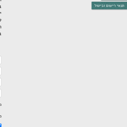
תנאי רישום וביטול
ב
י
ל
בר
מ
מ