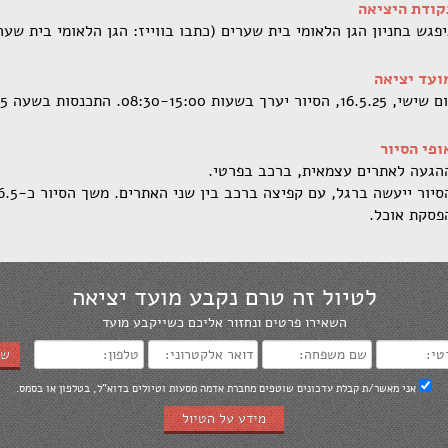
קודת היציאה
יפגש בחניון הגן הלאומי בית שערים (כתבו בווייז: הגן הלאומי בית שער
ועד יציאה
שי, 16.5.25, הסיור יערך בשעות 08:30-15:00. התכנסות בשעה 08:15.
ופי הסיור
הגעה לאתרים עצמאית, ברכב בפרטי.
פסקת אוכל.
לטיול זה טרם נקבע מועד יציאה
השאירו פרטים ונחזור אליכם כשייקבע מועד
של
אני מאשר/ת קבלת עדכונים שוטפים מחברת אדמה מסעות וטיולים בדוא"ל, בטלפון או בסמס.
מידע על הטיול