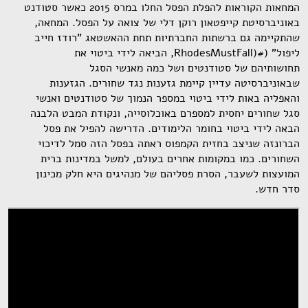
המחאות הקוראות להפלת הפסל החלו במרס 2015 כאשר סטודנט
באוניברסיטת קייפטאון רוקן דלי של צואה על הפסל. המחאה,
שהתקיימה גם ברשתות החברתיות תחת ההאשטאג "רודז חייב
ליפול" (#(RhodesMustFall, הביאה לידי ביטוי את
תחושותיהם של סטודנטים ושל כמה מאנשי הסגל
שבאוניברסיטה עדיין קיימת גזענות נגד שחורים. הגזענות
והאפליה באות לידי ביטוי במספר הנמוך של סטודנטים ואנשי
סגל שחורים יחסית למספרם באוכלוסייה, ונקודת המבט הלבנה
הבאה לידי ביטוי בחומר הלימודים. הדרישה להפיל את פסל
הברונזה שניצב בחזית הקמפוס ראתה בפסל הזה סמל לדיכוי
השחורים. כמו במקומות אחרים בעולם, למשל במדינות ברית
המועצות לשעבר, הסרת פסליהם של מנהיגים היא חלק מכינון
סדר חדש.