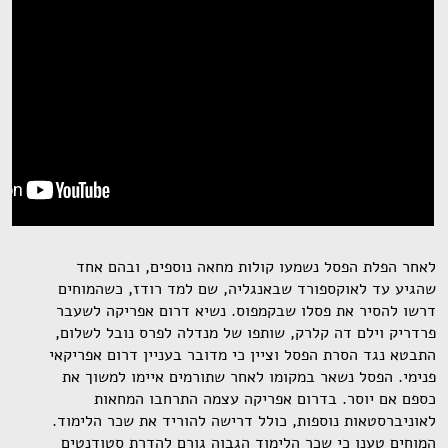
לאחר הפלת הפסל נשמעו קולות מחאה נוספים, ובהם אחד
שהגיע עד לאוקספורד שבאנגליה, שם למד רודז, כשהמוחים
דרשו להסיר את פסלו שבקמפוס. נשיא דרום אפריקה לשעבר
פרדריק וילם דה קלרק, שותפו של מנדלה לפרס נובל לשלום,
התבטא נגד הסרת הפסל וציין כי מדובר בעניין דרום אפריקאי
פנימי. הפסל נשאר במקומו לאחר שתורמים איימו למשוך את
כספם אם יוסר. בדרום אפריקה עצמה התרחבו המחאות
לאוניברסטאות נוספות, כולל דרישה להוריד את שכר הלימוד.
המוחים טענו כי שכר הלימוד הגבוה גורם להדרת סטודנטים