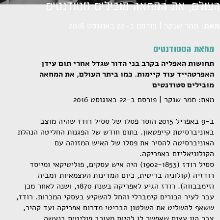
העולם, את המחאה מובילים סטודנטים
מאת:
תמר שנקר | פורסם ב-22 באוגוסט 2016
מחאת הסטודנטים
תחושות האפליה בקרב בני הדור שגדל אחרי תום עידן
האפרטהייד עוד קיימות. כמו ביתר העולם, את המחאה
מובילים סטודנטים
מאת: תמר שנקר | פורסם ב-22 באוגוסט 2016
ב-9 באפריל 2015 הוסר פסלו של ססיל רודז שהיה מוצב
באוניברסיטת קייפטאון. בתום חודש של הפגנות החליטה הנהלת
האוניברסיטה להסיר את פסלו של האיש המזוהה עם
הקולוניאליזם באפריקה.
ססיל רודז (1902-1853) היה איש עסקים, פוליטיקאי ומייסד
רודזיה (קולוניה בריטית, כיום המדינות העצמאיות זמביה
וזימבבווה). רודז הגיע לאפריקה בשנת 1870, ושנה לאחר מכן
עבר לעיר הכורים קימברלי והחל להשקיע בעסקי המכרות. רודז,
ששאף להשליט את השלטון הבריטי מדרום אפריקה ועד קהיר,
צבר הון עצום שאפשר לו להיות מעורב פוליטית בנעשה