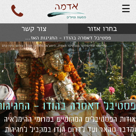
☰
בחרו אזור
צור קשר
פסטיבל דאסרה בהודו - החגיגות האז...
אלי כפר עולים לרגל בפסטיבל דאסרה, הימצ'אל פראדש, הודו | צילום: ניסו קדם
פסטיבל דאסרה בהודו - החגיגות
אודות הפסטיבלים המקומיים במרומי ההימלאיה
ומדבר טהאר ועד לדרום הודו במקביל לחגיגות