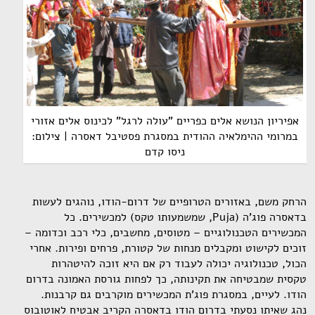
אפיריון הנושא אלים כפריים "עולה לרגל" לכינוס אלים אזורי
במרומי ההימלאיה ההודית במסגרת פסטיבל דאסרה | צילום:
ניסו קדם
הרחק משם, באזורים הטרופיים של דרום-הודו, נוהגים לעשות
בדאסרה פוג'ה (Puja, שמשמעותו טקס) למכשירים. כל
המכשירים הטכנולוגיים – מטוסים, מחשבים, כלי רכב וכדומה –
זוכים לקישוט ומקבלים מנחות של קטורת, פרחים ופירות. אחרי
הכול, טכנולוגיה יכולה לעבוד רק אם היא זוכה להיטהרות
טקסית שמבטיחה את תקינותה, כך לפחות גורסת האמונה בדרום
הודו. לעיים, במסגרת פוג'ת המכשירים מוקרבים גם קרבנות.
נהג שאיתו נסעתי בדרום הודו בדאסרה הקריב אבטיח לאוטובוס