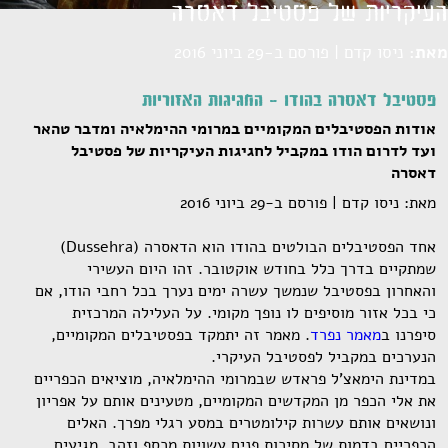
העיקריות של פסטיבל דאסרה
מאת:
ניסו קדם | פורסם ב-29 ביוני 2016
פסטיבל דאסרה בהודו - החגיגות האזוריות
אודות הפסטיבלים המקומיים במרומי ההימלאיה ומדבר טהאר
ועד לדרום הודו במקביל לחגיגות העיקריות של פסטיבל
דאסרה
מאת: ניסו קדם | פורסם ב-29 ביוני 2016
אחד הפסטיבלים הבולטים בהודו הוא הדאסרה (Dussehra)
שמתקיים בדרך כלל בחודש אוקטובר. זהו היום העשירי
והאחרון בפסטיבל שנמשך עשרה ימים נערך בכל רחבי הודו, אם
כי בכל אזור מוסיפים לו נופך מקומי. על העלילה המרכזית
סיפרנו ב
מאמר נפרד
. מאמר זה יתמקד בפסטיבלים המקומיים,
הנערכים במקביל לפסטיבל העיקרי.
במדינת הימאצ'ל פראדש שבמרומי ההימלאיה, מוציאים הכפריים
את אלי הכפר מן המקדשים המקומיים, מטעינים אותם על אפריון
ונושאים אותם עשרות קילומטרים במסע רגלי מפרך. האלים
הכפריים בדמות של מסיכות פנים עשויות מכסף וזהב, מגיעים