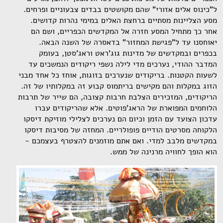
ל"כינוס אלים אזורי" שהם מקושטים בבדים צבעוניים ופרחים.
מסע הצליינות מסתיים ברחצת האלים במימי נהרות קדושים.
אחר כך מתחיל המסע חזרה אל המקדשים הכפריים, ושם הם
יאוחסנו עד ל"פגישת המחזור" בדאסרה של השנה הבאה.
בכפרים ובמקדשים של מדינות גוג'ראט וראג'סטן, בעומק
המדבר ההודי, נערכים מדי לילה נשפי ריקודים הנמשכים עד
לשעות הקטנות. בריקודים שנערכים בזוגות, אוחז כל אחד מבני
הזוג במקלות והם מקישים בריתמוס קבוע זה במקלותיו של זה.
הריקודים, המזכירים הצלבת חרבות קצובה, הם שייר של תרבות
הלוחמים המפוארת של הראג'פוטים. אלא שהריקודים עברו
עדכון הצועד עם הזמן וכיום הם נערכים לצלילי מוזיקת דיסקו
הלקוחה מסרטים הודיים פופולריים. המחזה של מסיבות דיסקו
במקדשים מלבב למדי. ואם אתם מוזמנים להצטרף בעצמכם -
הוא הופך לחוויה מרנינה של ממש.